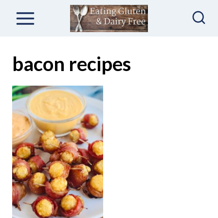
S
k
i
p
bacon recipes
t
o
c
o
n
t
e
n
t